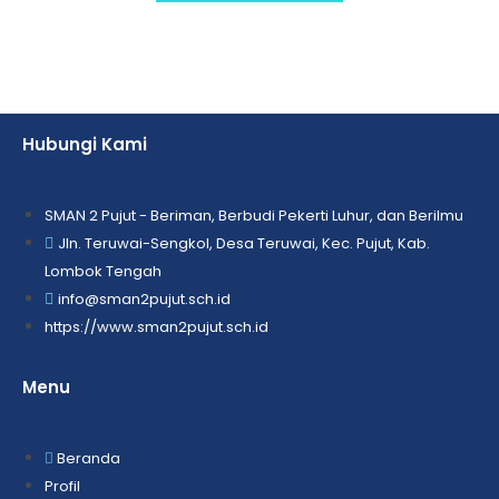
Hubungi Kami
SMAN 2 Pujut - Beriman, Berbudi Pekerti Luhur, dan Berilmu
Jln. Teruwai-Sengkol, Desa Teruwai, Kec. Pujut, Kab.
Lombok Tengah
info@sman2pujut.sch.id
https://www.sman2pujut.sch.id
Menu
Beranda
Profil